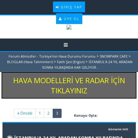
GIRIŞ YAP
ÜYE OL
>
>
Forum Atmosfer - Türkiye'nin Hava Durumu Forumu
SNOWPARK CAFE
>
>
BLOGLAR (Hava Tahminleri)
Fatih Şen (Ergün)
İSTANBUL'A 24 YIL ARADAN
SONRA YILBAŞINDA KAR GELİYOR..
HAVA MODELLERİ VE RADAR İÇİN
TIKLAYINIZ
(current)
Önceki
1
2
3
Konuyu Oyla:
Gösterim Stili
İSTANBUL'A 24 YIL ARADAN SONRA YILBAŞINDA