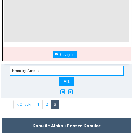
Cevapla
(current)
Önceki
1
2
3
Konu ile Alakalı Benzer Konular