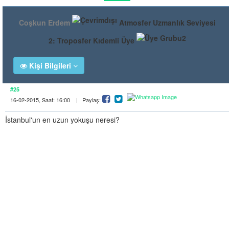
Coşkun Erdem
Atmosfer Uzmanlık Seviyesi
2: Troposfer Kıdemli Üye
Kişi Bilgileri
#25
16-02-2015, Saat: 16:00 | Paylaş:
İstanbul'un en uzun yokuşu neresi?