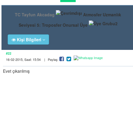
TC Tayfun Akcadag
Atmosfer Uzmanlık
Seviyesi 5: Troposfer Onursal Üye
Kişi Bilgileri
#22
16-02-2015, Saat: 15:54 | Paylaş:
Evet çıkarılmış