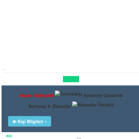
.
Cevapla
Hakan Solbudak
Atmosfer Uzmanlık
Seviyesi 9: Ekzosfer
Kişi Bilgileri
#24