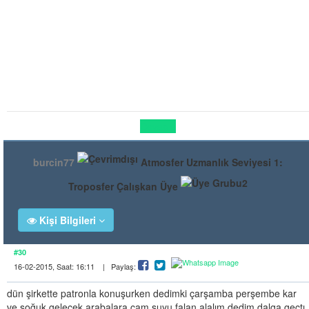
Cevapla
burcin77
Atmosfer Uzmanlık Seviyesi 1:
Troposfer Çalışkan Üye
Kişi Bilgileri
#30
16-02-2015, Saat: 16:11 | Paylaş:
dün şirkette patronla konuşurken dedimki çarşamba perşembe kar
ve soğuk gelecek arabalara cam suyu falan alalım dedim dalga geçtı