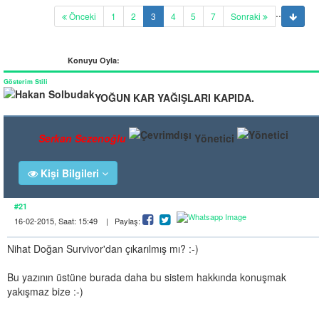
..
(current)
Önceki
1
2
3
4
5
7
Sonraki
Konuyu Oyla:
Gösterim Stili
YOĞUN KAR YAĞIŞLARI KAPIDA.
Serkan Sezenoğlu
Yönetici
Kişi Bilgileri
#21
16-02-2015, Saat: 15:49 | Paylaş:
Nihat Doğan Survivor'dan çıkarılmış mı? :-)
Bu yazının üstüne burada daha bu sistem hakkında konuşmak
yakışmaz bize :-)