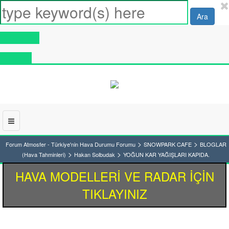
Ara
Giriş Yap
Üye Ol
>
>
Forum Atmosfer - Türkiye'nin Hava Durumu Forumu
SNOWPARK CAFE
BLOGLAR
>
>
(Hava Tahminleri)
Hakan Solbudak
YOĞUN KAR YAĞIŞLARI KAPIDA.
HAVA MODELLERİ VE RADAR İÇİN
TIKLAYINIZ