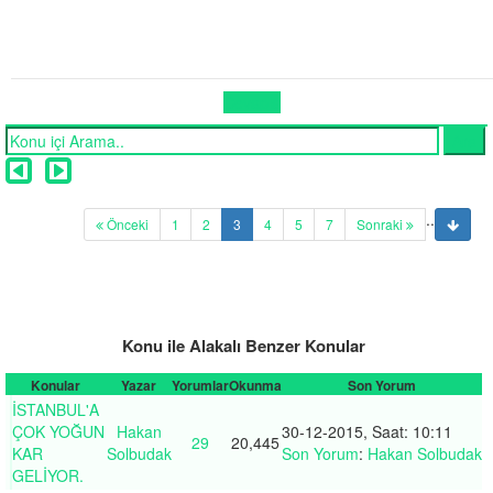
Cevapla
..
(current)
Önceki
1
2
3
4
5
7
Sonraki
Konu ile Alakalı Benzer Konular
Konular
Yazar
Yorumlar
Okunma
Son Yorum
İSTANBUL'A
ÇOK YOĞUN
Hakan
30-12-2015, Saat: 10:11
29
20,445
KAR
Solbudak
Son Yorum
:
Hakan Solbudak
GELİYOR.